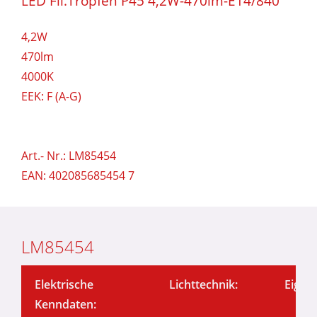
LED Fil.Tropfen P45 4,2W-470lm-E14/840
4,2W
470lm
4000K
EEK: F (A-G)
Art.- Nr.: LM85454
EAN: 402085685454 7
LM85454
Elektrische
Lichttechnik:
Eigen
Kenndaten: