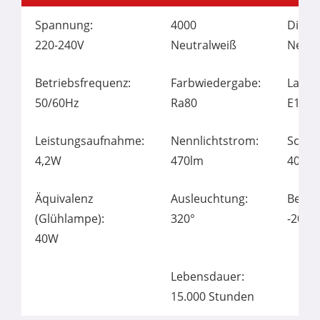
Spannung:
4000
Dimm
220-240V
Neutralweiß
Nein
Betriebsfrequenz:
Farbwiedergabe:
Lampe
50/60Hz
Ra80
E14
Leistungsaufnahme:
Nennlichtstrom:
Schalt
4,2W
470lm
40.00
Äquivalenz
Ausleuchtung:
Betri
(Glühlampe):
320°
-20°C 
40W
Lebensdauer:
15.000 Stunden