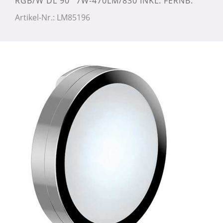
RGB/W DL 90° 7W-470LM/830 INKL. FERNB.
Artikel-Nr.: LM85196