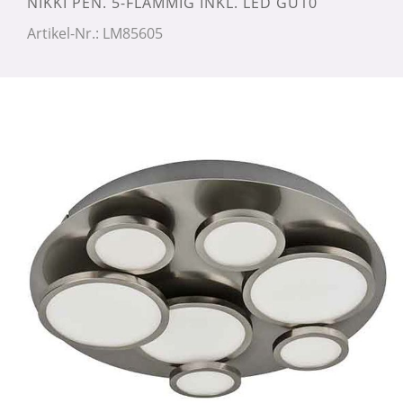
NIKKI PEN. 5-FLAMMIG INKL. LED GU10
Artikel-Nr.: LM85605